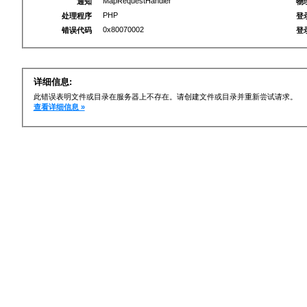
MapRequestHandler
通知
物
PHP
处理程序
登
0x80070002
错误代码
登
详细信息:
此错误表明文件或目录在服务器上不存在。请创建文件或目录并重新尝试请求。
查看详细信息 »