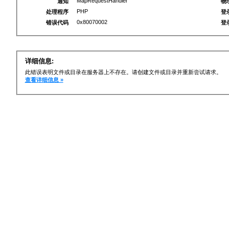
MapRequestHandler
通知
物
PHP
处理程序
登
0x80070002
错误代码
登
详细信息:
此错误表明文件或目录在服务器上不存在。请创建文件或目录并重新尝试请求。
查看详细信息 »