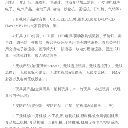
用电灶、电灶台、洗衣机、电磁灶、电动食品加工器具、小功率电机等
电子、 电气产品。电动工具: 电钻、砂轮机、圆锯机、打钉枪、气钻等)
3.音视频产品(收音机，CRT/LED/LCD电视机,机顶盒 DVD/VCD
Player,MP3 Player,家庭音响…等)
4.灯具.(LED灯具、LED屏、LED电源/驱动器具镇流器、节能灯、舞
台灯、调光器、变换器、舞台等娱乐场所用电子调光设备、管形荧光灯
用交流电子镇流器、管形荧光灯、镇流器、放电灯用镇流器、固定式灯
具、可移式灯具、嵌入式灯具等。
5.无线产品(如:蓝牙Bluetooth、无线遥控玩具、无线遥控开关、无线
温度计、无线鼠标和键盘、无线监视器&摄像头、无线麦克风、、FM发
射器以及各种无线设备。)
6.玩具类产品(金属玩具，塑料玩具，木、竹玩具，布绒玩具，纸玩
具和电子玩具)
7.安防产品(警报器、安防产品、门禁、监视器&摄像头、…等)
8.工业机械(冲剪机械, 木工机床, 包装机械,塑料机械,金属切削机床,
食品加工机械, 食品机械，印刷机械, 压铸机械, 机械设备电气控制系统,