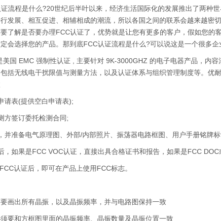
证流程是什么?20世纪后半叶以来，经济生活国际化的发展推出了两种世
平行发展、相互促进、相辅相成的潮流，所以各国之间的联系会越来越密
要了解是否要办理FCC认证了，优势就是让您有更多的客户，假如您的客
定会选择您的产品。那到底FCC认证流程是什么?可以说这是一个很多
美国 EMC 强制性认证 , 主要针对 9K-3000GHZ 的电子电器产
包括无线电干扰限值与测量方法，以及认证体系与组织管理制度等。优耐检测拥有
室
表(提供空白申请表);
方签订委托检测合同;
准备电气原理图、外部/内部照片、振荡器电路框图、用户手册铭牌标识
如果是FCC VOC认证，直接出具合格证书和报告，如果是FCC DOC
CC认证后，即可在产品上使用FCC标志。
画出所有晶振，以及晶振频率，并与电路图保持一致
要和方框图里面的晶振频率、晶振数量及晶振位置一致