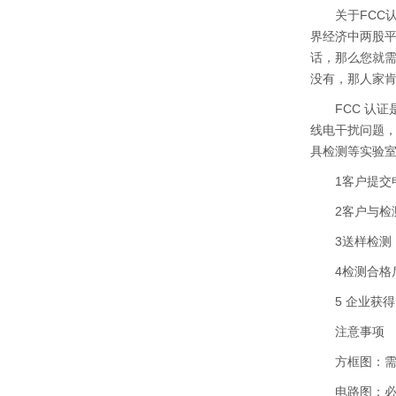
关于FCC认
界经济中两股
话，那么您就需
没有，那人家肯
FCC 认证是
线电干扰问题，
具检测等实验
1客户提交申请
2客户与检测
3送样检测，并
4检测合格后，
5 企业获得F
注意事项
方框图：需要
电路图：必须