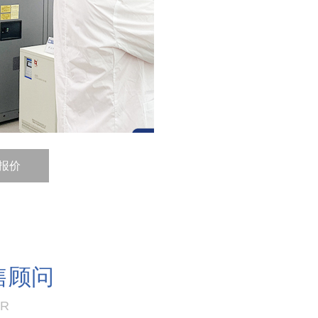
报价
售顾问
ER