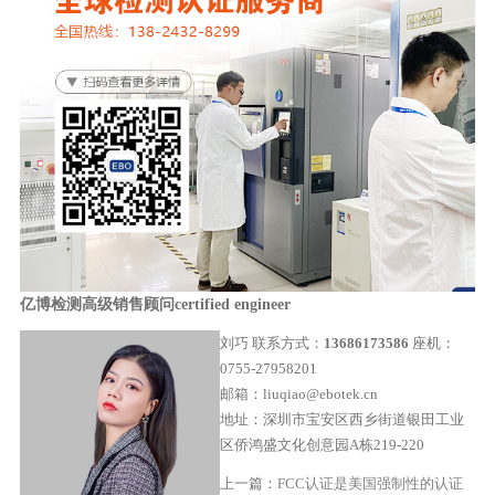
亿博检测高级销售顾问
certified engineer
刘巧
联系方式：
13686173586
座机：
0755-27958201
邮箱：liuqiao@ebotek.cn
地址：深圳市宝安区西乡街道银田工业
区侨鸿盛文化创意园A栋219-220
上一篇：
FCC认证是美国强制性的认证